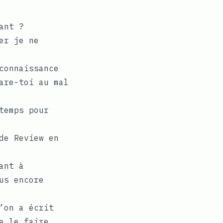
ant ?
er je ne
connaissance
are-toi au mal
temps pour
de Review en
ant à
us encore
’on a écrit
e le faire