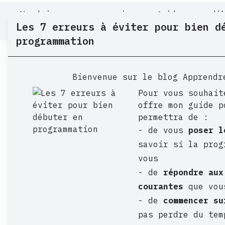
Voudriez-vous recevoir mon guide pour dé
Les 7 erreurs à éviter pour bien d
erreurs à éviter pour bien débuter en pr
programmation
A propos
Débutant 
Bienvenue sur le blog Apprendr
Pour vous souhait
offre mon guide p
permettra de :
Retour
- de vous
poser l
savoir si la prog
Revue de c
vous
1 déc. 2019
|
- de
répondre aux
Publié:
courantes
que vous
- de
commencer su
pas perdre du tem