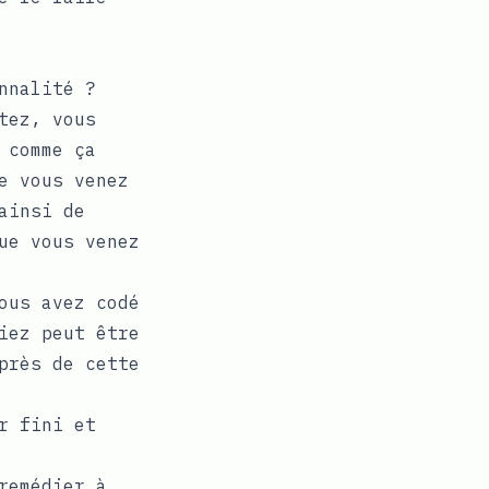
nnalité ?
tez, vous
 comme ça
e vous venez
ainsi de
ue vous venez
ous avez codé
iez peut être
près de cette
r fini et
remédier à