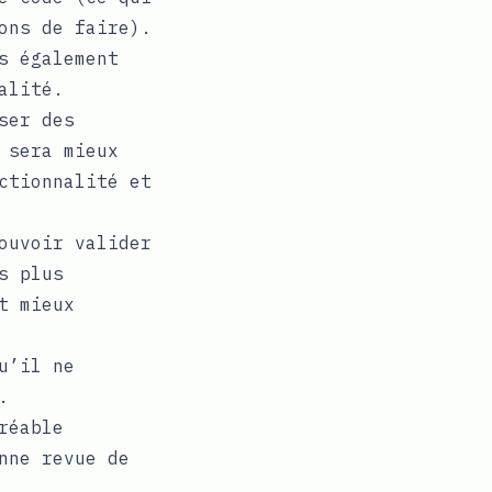
ons de faire).
s également
alité.
ser des
 sera mieux
ctionnalité et
ouvoir valider
s plus
t mieux
u’il ne
.
réable
nne revue de