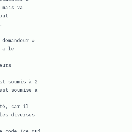
 mais va
out
.
 demandeur »
 a le
eurs
st soumis à 2
est soumise à
té, car il
les diverses
e code (ce qui