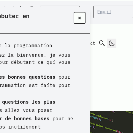
butant des 7
ébuter en
ogrammation ?
×
Search
? Par ici
Catégories
Articles
Contact
e la programmation
ez la bienvenue, je vous
our débutant ce qui vous
es bonnes questions
pour
rammation est faite pour
ode
at
19:00
| (6 min de lecture)
 questions les plus
 allez vous poser
r de bonnes bases
pour ne
ps inutilement