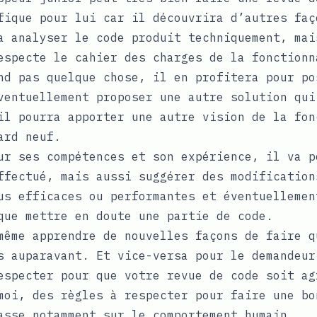
fique pour lui car il découvrira d’autres faç
a analyser le code produit techniquement, mai
especte le cahier des charges de la fonctionn
nd pas quelque chose, il en profitera pour po
ventuellement proposer une autre solution qui
il pourra apporter une autre vision de la fon
ard neuf.
ur ses compétences et son expérience, il va p
ffectué, mais aussi suggérer des modification
us efficaces ou performantes et éventuellemen
que mettre en doute une partie de code.
même apprendre de nouvelles façons de faire q
s auparavant. Et vice-versa pour le demandeur
especter pour que votre revue de code soit ag
moi, des règles à respecter pour faire une bo
asse notamment sur le comportement humain.