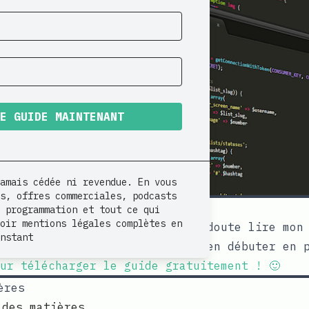
LE GUIDE MAINTENANT
amais cédée ni revendue. En vous
s, offres commerciales, podcasts
Apprendre la programmation !
 programmation et tout ce qui
oir mentions légales complètes en
ouveau ici, vous voudrez sans doute lire mon
nstant
 les 7 erreurs à éviter pour bien débuter en 
ur télécharger le guide gratuitement ! 🙂
ères
 des matières