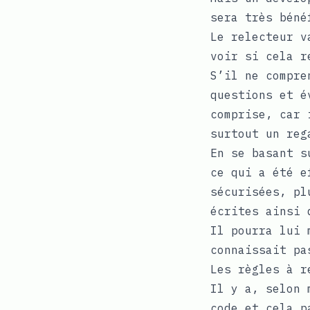
sera très béné
Le relecteur v
voir si cela r
S’il ne compre
questions et é
comprise, car 
surtout un reg
En se basant s
ce qui a été e
sécurisées, pl
écrites ainsi 
Il pourra lui 
connaissait pa
Les règles à r
Il y a, selon 
code et cela p