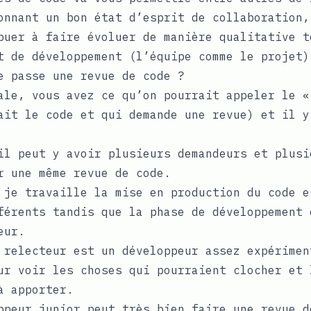
onnant un bon état d’esprit de collaboration,
buer à faire évoluer de manière qualitative t
t de développement (l’équipe comme le projet)
e passe une revue de code ?
ale, vous avez ce qu’on pourrait appeler le «
ait le code et qui demande une revue) et il y
il peut y avoir plusieurs demandeurs et plusi
r une même revue de code.
 je travaille la mise en production du code e
férents tandis que la phase de développement 
eur.
 relecteur est un développeur assez expérimen
ur voir les choses qui pourraient clocher et 
à apporter.
ppeur junior peut très bien faire une revue d