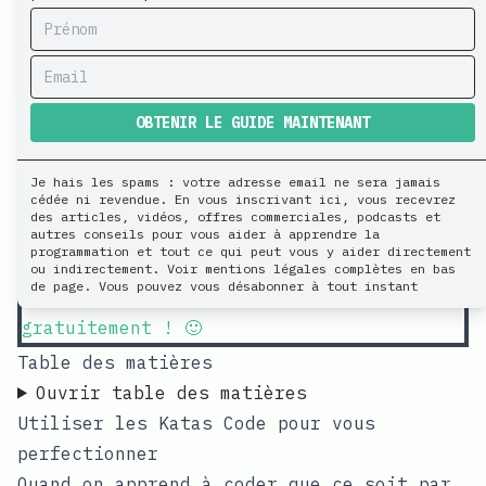
Bienvenue sur Apprendre la programmation
OBTENIR LE GUIDE MAINTENANT
!
Si vous êtes nouveau ici, vous voudrez
Je hais les spams : votre adresse email ne sera jamais
cédée ni revendue. En vous inscrivant ici, vous recevrez
sans doute lire mon livre qui
des articles, vidéos, offres commerciales, podcasts et
vous explique les 7 erreurs à éviter
autres conseils pour vous aider à apprendre la
programmation et tout ce qui peut vous y aider directement
pour bien débuter en programmation
ou indirectement. Voir mentions légales complètes en bas
de page. Vous pouvez vous désabonner à tout instant
cliquez ici pour télécharger le guide
gratuitement ! 🙂
Table des matières
Ouvrir table des matières
Utiliser les Katas Code pour vous
perfectionner
Quand on apprend à coder que ce soit par