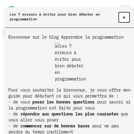
Les 7 erreurs à éviter pour bien débuter en
×
programmation
Retour
Bienvenue sur le blog Apprendre la programmation
Utiliser les Katas Code pour
vous perfectionner
at
10 août 2020
|
05:00
| (7 min de lecture)
Publié:
Pour vous souhaitez la bienvenue, je vous offre mon
guide pour débutant ce qui vous permettra de :
- de vous
poser les bonnes questions
pour savoir si
la programmation est faite pour vous
- de
répondre aux questions les plus courantes
que
vous allez vous poser
- de
commencer sur de bonnes bases
pour ne pas
perdre du temps inutilement