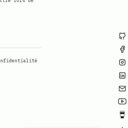
ttre lors de
onfidentialité
ter
grammation on YouTube
programmation on Buy me a coffee