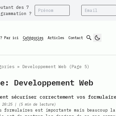
butant des 7
ogrammation ?
Search
? Par ici
Catégories
Articles
Contact
gories
»
Developpement Web (Page 5)
e: Developpement Web
ent sécuriser correctement vos formulair
at
|
20:25
| (5 min de lecture)
s formulaires est importante mais beaucoup la