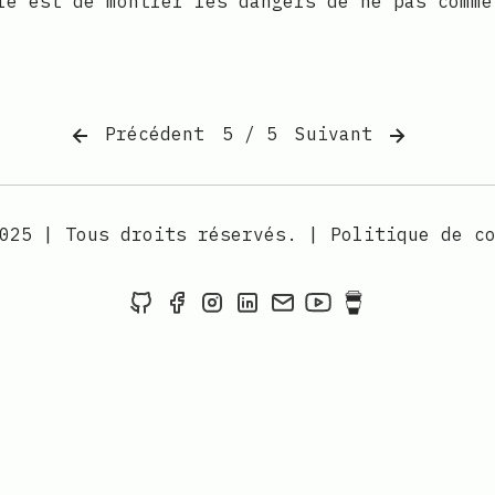
le est de montrer les dangers de ne pas comme
Précédent
5 / 5
Suivant
025
|
Tous droits réservés.
|
Politique de c
Donne-moi une ⭐ sur Github
Suis-moi sur Facebook
Suis-moi sur Instagram
Suis-moi sur LinkedIn
Si tu veux me contac
Apprendre la pro
Apprendre la 