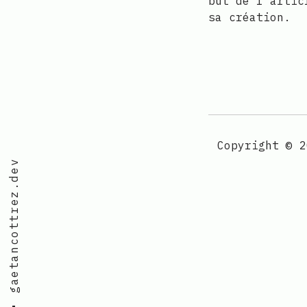
but de l'artic
sa création.
Copyright © 2
gaetancottrez.dev