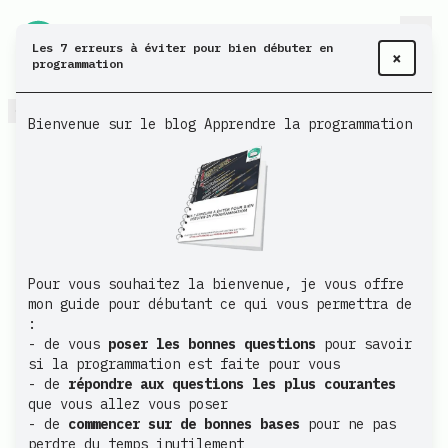
Les 7 erreurs à éviter pour bien débuter en
×
programmation
Retour
Bienvenue sur le blog Apprendre la programmation
Réaliser un système
d'authentification avec Auth0
at
23 mars 2020
|
06:00
| (8 min de lecture)
Publié:
Pour vous souhaitez la bienvenue, je vous offre
mon guide pour débutant ce qui vous permettra de
:
- de vous
poser les bonnes questions
pour savoir
si la programmation est faite pour vous
- de
répondre aux questions les plus courantes
que vous allez vous poser
- de
commencer sur de bonnes bases
pour ne pas
perdre du temps inutilement