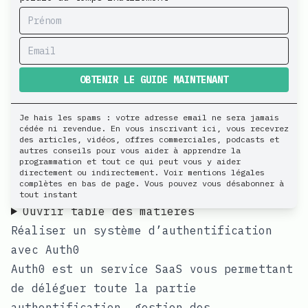
Bienvenue sur Apprendre la programmation
!
Si vous êtes nouveau ici, vous voudrez
OBTENIR LE GUIDE MAINTENANT
sans doute lire mon livre qui
vous explique les 7 erreurs à éviter
Je hais les spams : votre adresse email ne sera jamais
cédée ni revendue. En vous inscrivant ici, vous recevrez
pour bien débuter en programmation
des articles, vidéos, offres commerciales, podcasts et
cliquez ici pour télécharger le guide
autres conseils pour vous aider à apprendre la
programmation et tout ce qui peut vous y aider
gratuitement ! 🙂
directement ou indirectement. Voir mentions légales
complètes en bas de page. Vous pouvez vous désabonner à
Table des matières
tout instant
Ouvrir table des matières
Réaliser un système d’authentification
avec Auth0
Auth0 est un service SaaS vous permettant
de déléguer toute la partie
authentification, gestion des